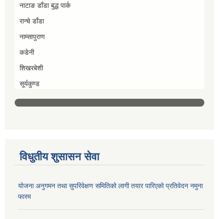
नाटाङ डाँडा बुद्ध पार्क
रान्चे डाँडा
नाम्सापुराण
कडेनी
शिखरबेशी
सूर्यकुण्ड
विधुतीय शुसासन सेवा
योजना अनुगमन तथा सुपरिवेक्षण समितिको लागी तयार पारिएको प्रतिवेदन नमुना
फारम