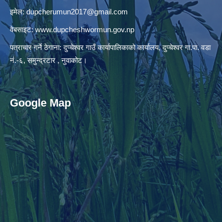
इमेल:
dupcherumun2017@gmail.com
वेबसाइट:
www.dupcheshwormun.gov.np
पत्राचार गर्ने ठेगाना: दुप्चेश्वर गाउँ कार्यापालिकाको कार्यालय, दुप्चेश्वर गा.पा. वडा
नं.-६, समुन्द्रटार , नुवाकोट।
Google Map