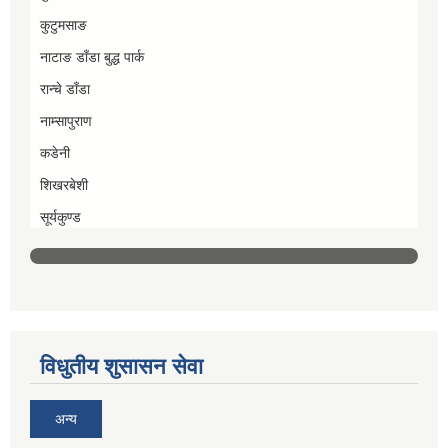
कुटुमसाङ
नाटाङ डाँडा बुद्ध पार्क
रान्चे डाँडा
नाम्सापुराण
कडेनी
शिखरबेशी
सूर्यकुण्ड
विधुतीय शुसासन सेवा
अन्य