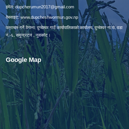
इमेल:
dupcherumun2017@gmail.com
वेबसाइट:
www.dupcheshwormun.gov.np
पत्राचार गर्ने ठेगाना: दुप्चेश्वर गाउँ कार्यापालिकाको कार्यालय, दुप्चेश्वर गा.पा. वडा
नं.-६, समुन्द्रटार , नुवाकोट।
Google Map