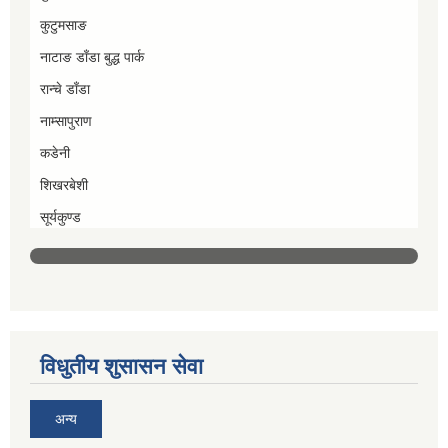
कुटुमसाङ
नाटाङ डाँडा बुद्ध पार्क
रान्चे डाँडा
नाम्सापुराण
कडेनी
शिखरबेशी
सूर्यकुण्ड
विधुतीय शुसासन सेवा
अन्य