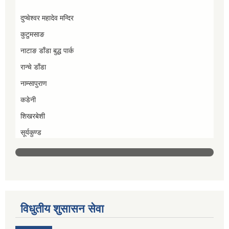
दुप्चेश्वर महादेव मन्दिर
कुटुमसाङ
नाटाङ डाँडा बुद्ध पार्क
रान्चे डाँडा
नाम्सापुराण
कडेनी
शिखरबेशी
सूर्यकुण्ड
विधुतीय शुसासन सेवा