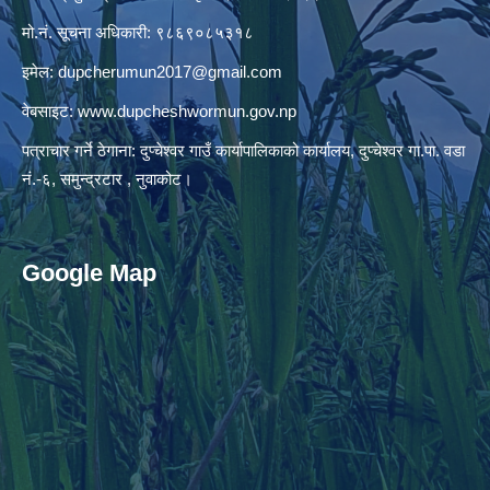
मो.नं. सूचना अधिकारी: ९८६९०८५३१८
इमेल:
dupcherumun2017@gmail.com
वेबसाइट:
www.dupcheshwormun.gov.np
पत्राचार गर्ने ठेगाना: दुप्चेश्वर गाउँ कार्यापालिकाको कार्यालय, दुप्चेश्वर गा.पा. वडा
नं.-६, समुन्द्रटार , नुवाकोट।
Google Map